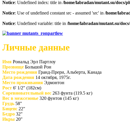
Notice
: Undefined index: title in
/home/labradan/mutant.su/docs/p
Notice
: Use of undefined constant src - assumed 'src' in
/home/labra
Notice
: Undefined variable: title in
/home/labradan/mutant.su/docs
Личные данные
Имя
Рональд Эрл Партлоу
Прозвище
Большой Рон
Место рождения
Гранд-Прери, Альберта, Канада
Дата рождения
14 октября, 1975г.
Место проживания
Эдмонтон
Рост
6' 1/2" (182см)
Соревновательный вес
263 фунта (119.5 кг)
Вес в межсезонье
320 фунтов (145 кг)
Грудь
58"
Бицепс
22"
Бедро
32"
Икры
20"