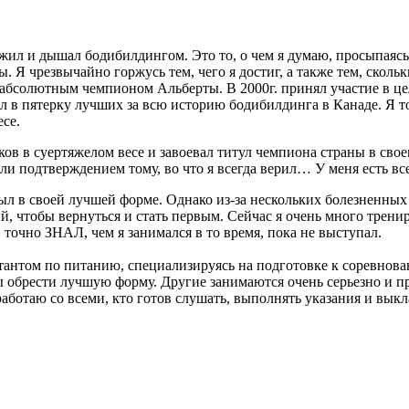
я жил и дышал бодибилдингом. Это то, о чем я думаю, просыпаясь
ы. Я чрезвычайно горжусь тем, чего я достиг, а также тем, сколь
тал абсолютным чемпионом Альберты. В 2000г. принял участие в 
ил в пятерку лучших за всю историю бодибилдинга в Канаде. Я то
се.
ков в суертяжелом весе и завоевал титул чемпиона страны в сво
ли подтверждением тому, во что я всегда верил… У меня есть вс
был в своей лучшей форме. Однако из-за нескольких болезненных
й, чтобы вернуться и стать первым. Сейчас я очень много трен
 точно ЗНАЛ, чем я занимался в то время, пока не выступал.
ьтантом по питанию, специализируясь на подготовке к соревнова
ы обрести лучшую форму. Другие занимаются очень серьезно и п
ботаю со всеми, кто готов слушать, выполнять указания и выкла