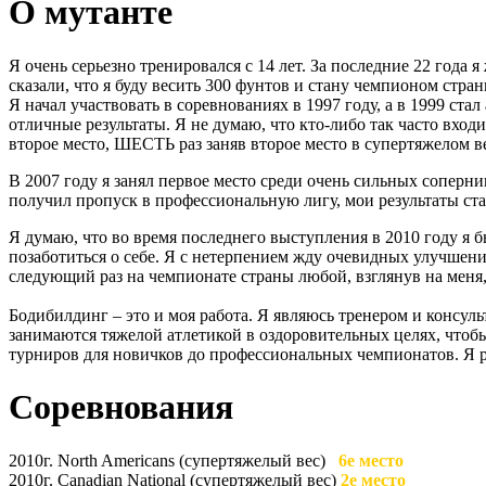
О мутанте
Я очень серьезно тренировался с 14 лет. За последние 22 года 
сказали, что я буду весить 300 фунтов и стану чемпионом стран
Я начал участвовать в соревнованиях в 1997 году, а в 1999 с
отличные результаты. Я не думаю, что кто-либо так часто вход
второе место, ШЕСТЬ раз заняв второе место в супертяжелом ве
В 2007 году я занял первое место среди очень сильных соперни
получил пропуск в профессиональную лигу, мои результаты ста
Я думаю, что во время последнего выступления в 2010 году я 
позаботиться о себе. Я с нетерпением жду очевидных улучшени
следующий раз на чемпионате страны любой, взглянув на меня,
Бодибилдинг – это и моя работа. Я являюсь тренером и консул
занимаются тяжелой атлетикой в оздоровительных целях, чтоб
турниров для новичков до профессиональных чемпионатов. Я ра
Соревнования
2010г. North Americans (супертяжелый вес)
6е место
2010г. Canadian National (супертяжелый вес)
2е место