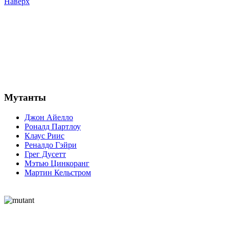
Наверх
Мутанты
Джон Айелло
Роналд Партлоу
Клаус Риис
Реналдо Гэйри
Грег Дусетт
Мэтью Цинкоранг
Мартин Кельстром