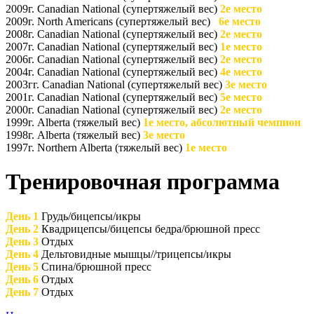
2009г. Canadian National (супертяжелый вес)
2е место
2009г. North Americans (супертяжелый вес)
6е место
2008г. Canadian National (супертяжелый вес)
2е место
2007г. Canadian National (супертяжелый вес)
1е место
2006г. Canadian National (супертяжелый вес)
2е место
2004г. Canadian National (супертяжелый вес)
4е место
2003гг. Canadian National (супертяжелый вес)
3е место
2001г. Canadian National (супертяжелый вес)
5е место
2000г. Canadian National (супертяжелый вес)
2е место
1999г. Alberta (тяжелый вес)
1е место, абсолютный чемпион
1998г. Alberta (тяжелый вес)
3е место
1997г. Northern Alberta (тяжелый вес)
1е место
Тренировочная программа
День 1
Грудь/бицепсы/икры
День 2
Квадрицепсы/бицепсы бедра/брюшной пресс
День 3
Отдых
День 4
Дельтовидные мышцы//трицепсы/икры
День 5
Спина/брюшной пресс
День 6
Отдых
День 7
Отдых